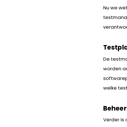
Nu we wet
testmanag
verantwoo
Testpl
De testma
worden aa
softwarep
welke tes
Beheer
Verder is