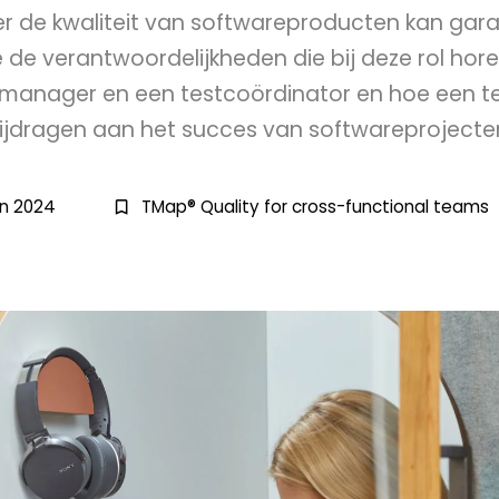
 de kwaliteit van softwareproducten kan gar
de verantwoordelijkheden die bij deze rol horen
tmanager en een testcoördinator en hoe een 
ijdragen aan het succes van softwareprojecte
an 2024
TMap® Quality for cross-functional teams
bookmark_border