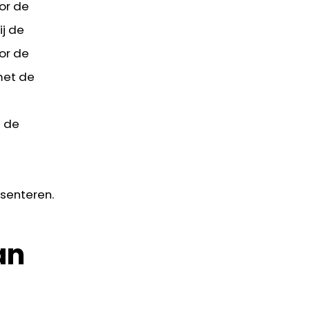
or de
ij de
or de
met de
t de
senteren.
an