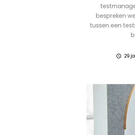
testmanager
bespreken we 
tussen een tes
b
29 j
schedule