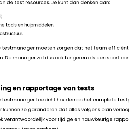
van de test resources. Je kunt dan denken aan:
l;
he tools en hulpmiddelen;
rastructuur.
e testmanager moeten zorgen dat het team efficiën
n. De manager zal dus ook fungeren als een soort con
ring en rapportage van tests
e testmanager toezicht houden op het complete test
r kunnen ze garanderen dat alles volgens plan verloopt
ok verantwoordelijk voor tijdige en nauwkeurige rappo