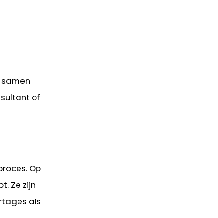
t samen
sultant of
proces. Op
. Ze zijn
rtages als