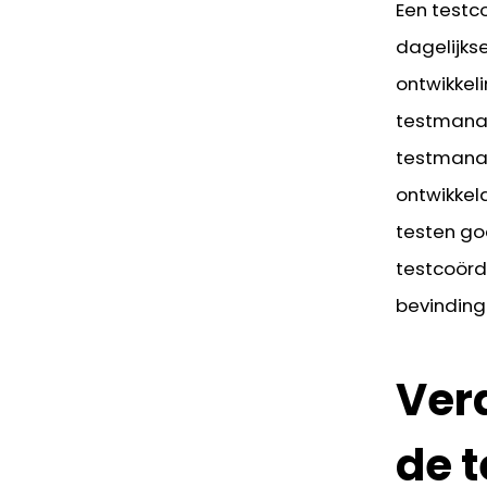
Een testc
dagelijkse
ontwikkel
testmanag
testmana
ontwikkel
testen go
testcoörd
bevinding
Ver
de 