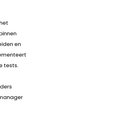
 het
 binnen
leiden en
lementeert
 tests.
lders
stmanager