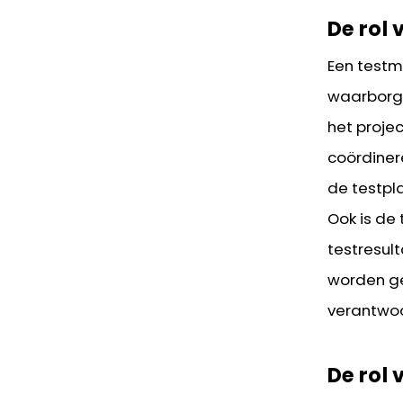
De rol
Een testm
waarborge
het projec
coördiner
de testpl
Ook is de
testresul
worden ge
verantwoo
De rol 