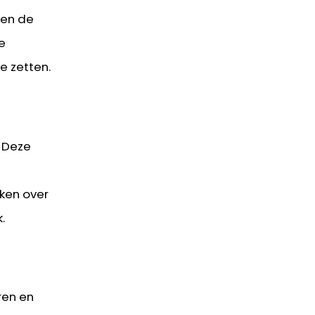
sen de
e
e zetten.
. Deze
ken over
.
ren en