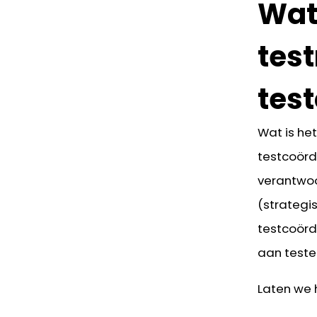
Wat 
tes
tes
Wat is he
testcoördi
verantwoo
(strategi
testcoörd
aan teste
Laten we 