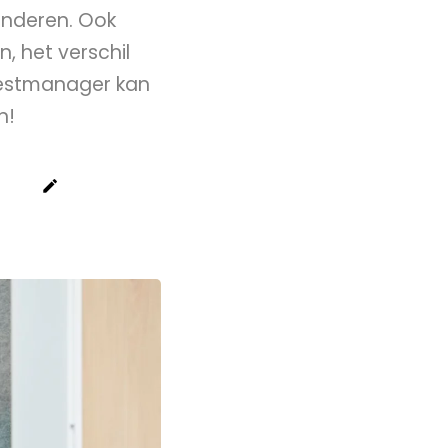
anderen. Ook
, het verschil
testmanager kan
n!
create