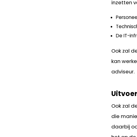
inzetten 
Personee
Technisc
De IT-inf
Ook zal d
kan werke
adviseur.
Uitvoe
Ook zal d
die manie
daarbij o