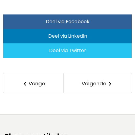
Deel via Facebook
Deel via LinkedIn
Deel via Twitter
Vorige
Volgende
keyboard_arrow_left
keyboard_arrow_right