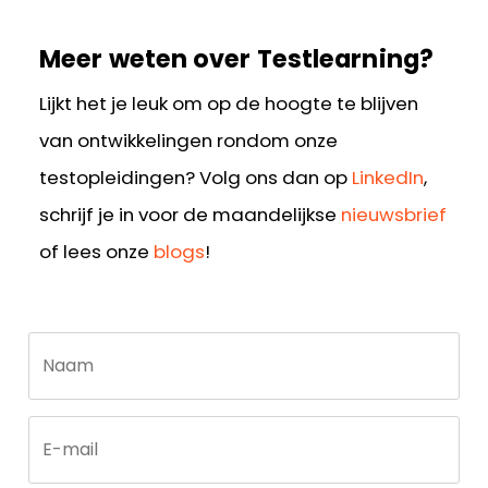
Meer weten over Testlearning?
Lijkt het je leuk om op de hoogte te blijven
van ontwikkelingen rondom onze
testopleidingen? Volg ons dan op
LinkedIn
,
schrijf je in voor de maandelijkse
nieuwsbrief
of lees onze
blogs
!
Call
Naam
me
back
by
fax
E-mail