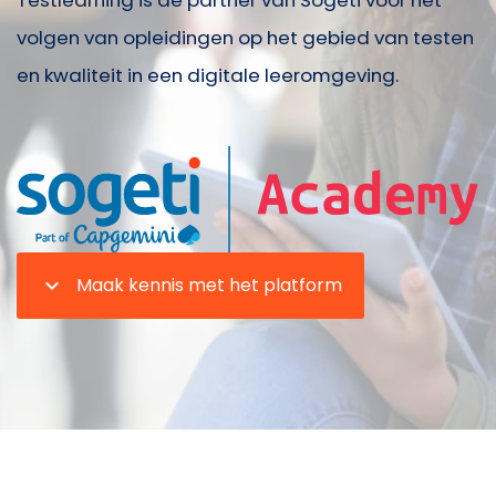
Testlearning is dé partner van Sogeti voor het
volgen van opleidingen op het gebied van testen
en kwaliteit in een digitale leeromgeving.
expand_more
Maak kennis met het platform