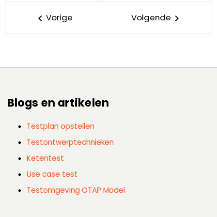
Vorige
Volgende
keyboard_arrow_left
keyboard_arrow_right
Blogs en artikelen
Testplan opstellen
Testontwerptechnieken
Ketentest
Use case test
Testomgeving OTAP Model