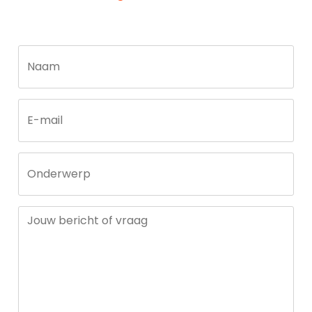
Call
Naam
me
back
by
fax
E-mail
Onderwerp
Jouw bericht of vraag