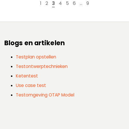
1
2
3
4
5
6
…
9
Blogs en artikelen
Testplan opstellen
Testontwerptechnieken
Ketentest
Use case test
Testomgeving OTAP Model